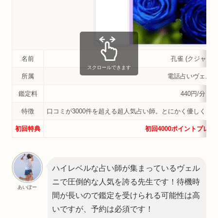
名前
孔雀 (クジャク)
スクロールできます
所属
電話占いヴェルニ
鑑定料
440円/分
特徴
口コミが3000件を超える超人気占い師。とにかく優しく、
初回特典
初回4000ポイントプレゼ
ハイレベルな占い師が集まっているヴェル
ニで圧倒的な人気を誇る先生です！待機時
あいぽー
間が長いので鑑定を受けられる可能性は高
いですが、予約は必須です！