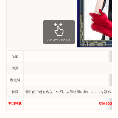
スクロールできます
名前
所属
電
鑑定料
特徴
個性的で超有名な占い師。人気絶頂の時にウィルを辞めてし
初回特典
初回3000