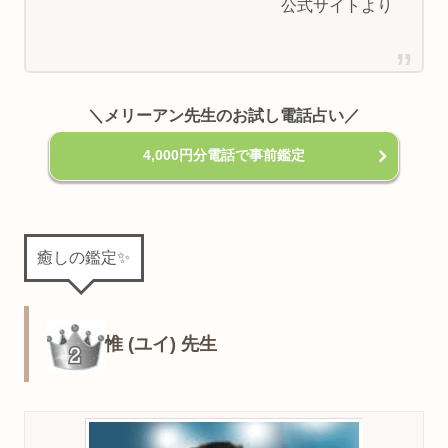
公式サイトより
＼メリーアン先生のお試し電話占い／
4,000円分電話で事前鑑定
癒しの鑑定✨
惟 (ユイ) 先生