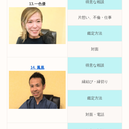
得意な相談
13.一色優
片想い、不倫・仕事
鑑定方法
対面
得意な相談
14. 鳳凰
縁結び・縁切り
鑑定方法
対面・電話