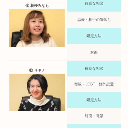
得意な相談
⑨ 花桜みなも
恋愛・相手の気落ち
鑑定方法
対面
得意な相談
⑩ サキナ
毒親・LGBT・婚外恋愛
鑑定方法
対面・電話