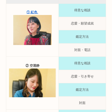
得意な相談
① 紅色
恋愛・願望成就
鑑定方法
対面・電話
得意な相談
② 空透静
恋愛・引き寄せ
鑑定方法
対面