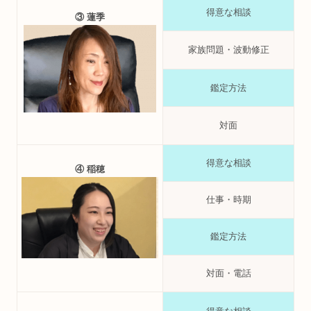
得意な相談
③ 蓮季
家族問題・波動修正
鑑定方法
対面
得意な相談
④ 稲穂
仕事・時期
鑑定方法
対面・電話