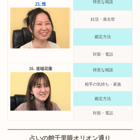
得意な相談
15. 惟
妊活・過去世
鑑定方法
対面・電話
16. 道端花蓮
得意な相談
相手の気持ち・家族
鑑定方法
対面・電話
占いの館千里眼オリオン通り