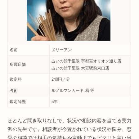
名前
メリーアン
占いの館千里眼 宇都宮オリオン通り店
所属店舗
占いの館千里眼 大宮駅前東口店
鑑定料
240円／分
占術
ルノルマンカード 易 等
鑑定師歴
5年
ほとんど聞き取りなしで、状況や相談内容を当てる実力
派の先生です。相談者が今置かれている状況や悩み、恋
愛の相談では相手の気持ちや言動までもピタリと言い当