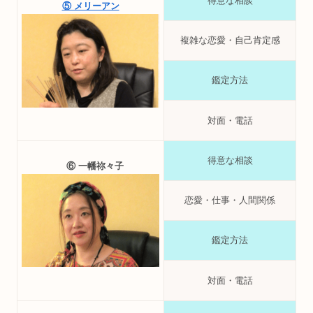
得意な相談
⑤ メリーアン
複雑な恋愛・自己肯定感
鑑定方法
対面・電話
得意な相談
⑥ 一幡祢々子
恋愛・仕事・人間関係
鑑定方法
対面・電話