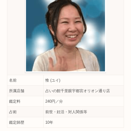
名前
惟 (ユイ)
所属店舗
占いの館千里眼宇都宮オリオン通り店
鑑定料
240円／分
占術
前世・妊活・対人関係等
鑑定師歴
10年