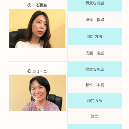
得意な相談
⑦ 一石麗葉
運命・復縁
鑑定方法
底面・電話
得意な相談
⑧ カミーユ
相性・本質
鑑定方法
対面