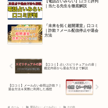
【電話占いみらい】口コミ評判
｜当たる先生を徹底解説
「未来を拓く超開運堂」口コミ
｜詐欺？メール配信停止や退会
方法
【口コミ】占いスピリチュアルの扉｜
鑑定内容から退会方法まで解説
【口コミ】メール占い命照は詐欺？｜
退会方法＆実際に利用した感想
ホーム
電話占い・メール占い
その他