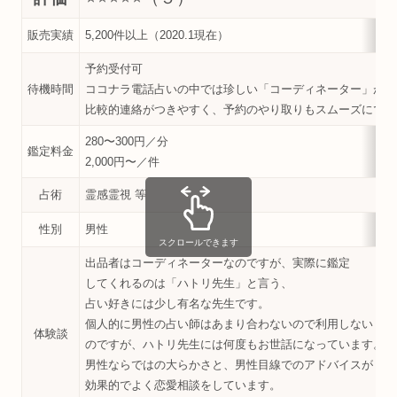
販売実績
5,200件以上（2020.1現在）
予約受付可
待機時間
ココナラ電話占いの中では珍しい「コーディネーター」が出
比較的連絡がつきやすく、予約のやり取りもスムーズにでき
280〜300円／分
鑑定料金
2,000円〜／件
占術
霊感霊視 等
性別
男性
スクロールできます
出品者はコーディネーターなのですが、実際に鑑定
してくれるのは「ハトリ先生」と言う、
占い好きには少し有名な先生です。
個人的に男性の占い師はあまり合わないので利用しない
体験談
のですが、ハトリ先生には何度もお世話になっています。
男性ならではの大らかさと、男性目線でのアドバイスが
効果的でよく恋愛相談をしています。