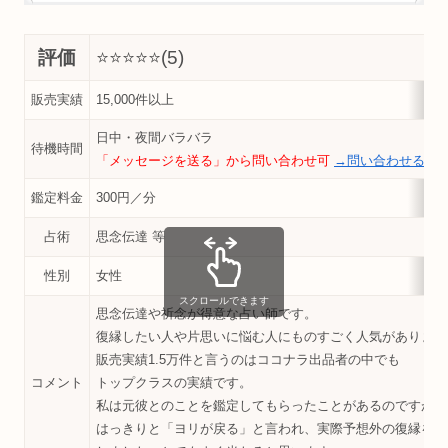
評価
⭐️⭐️⭐️⭐️
⭐️(5)
販売実績
15,000件以上
日中・夜間バラバラ
待機時間
「メッセージを送る」から問い合わせ可
→問い合わせる
鑑定料金
300円／分
占術
思念伝達 等
性別
女性
スクロールできます
思念伝達や祈念が得意な占い師です。
復縁したい人や片思いに悩む人にものすごく人気があります
販売実績1.5万件と言うのはココナラ出品者の中でも
コメント
トップクラスの実績です。
私は元彼とのことを鑑定してもらったことがあるのですが、
はっきりと「ヨリが戻る」と言われ、実際予想外の復縁を