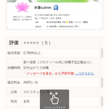
評価
⭐️⭐️⭐️⭐️
⭐️（５）
販売実績
5,700件以上
夜〜深夜（プロフィール内に待機予定記載あり）
待機時間
日中はゲリラ待機
「メッセージを送る」から予約可能
→コチラから
鑑定料金
260円／分
占術
スピリチュアル 等
性別
女性
スクロールできます