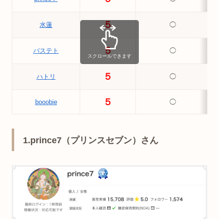
５
水蓮
◯
５
バステト
◯
スクロールできます
５
ハトリ
◯
５
booobie
◯
1.prince7（プリンスセブン）さん