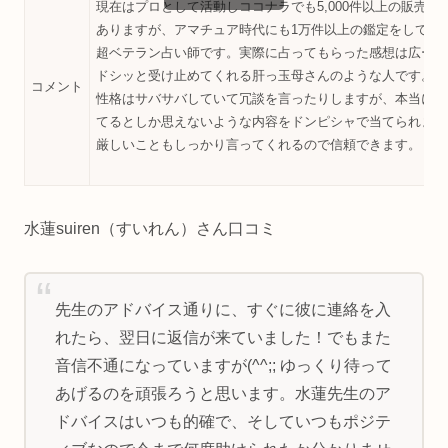
現在はプロとして活動しココナラでも5,000件以上の販売実
ありますが、アマチュア時代にも1万件以上の鑑定をしてき
超ベテラン占い師です。実際に占ってもらった感想は広ーい
ドシッと受け止めてくれる肝っ玉母さんのような人です。
コメント
性格はサバサバしていて冗談を言ったりしますが、本当に視
てるとしか思えないような内容をドンピシャで当てられまし
厳しいこともしっかり言ってくれるので信頼できます。
水蓮suiren（すいれん）さん口コミ
先生のアドバイス通りに、すぐに彼に連絡を入
れたら、翌日に返信が来ていました！でもまた
音信不通になっていますが(^^;; ゆっくり待って
あげるのを頑張ろうと思います。水蓮先生のア
ドバイスはいつも的確で、そしていつもポジテ